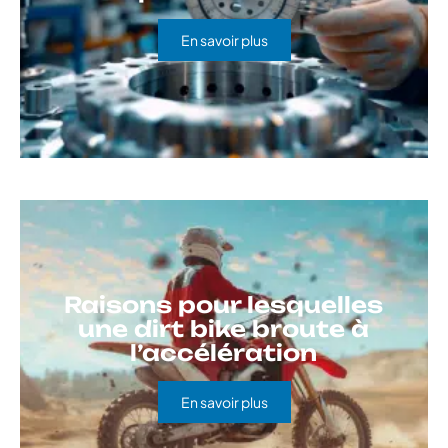
En savoir plus
Raisons pour lesquelles
une dirt bike broute à
l’accélération
En savoir plus