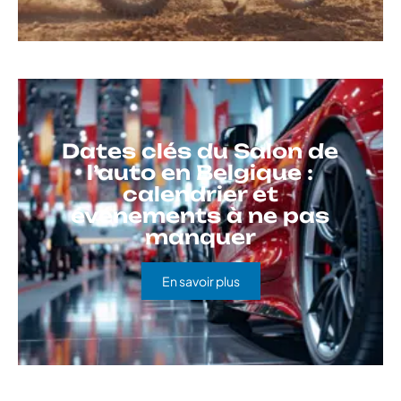
Dates clés du Salon de
l’auto en Belgique :
calendrier et
événements à ne pas
manquer
En savoir plus