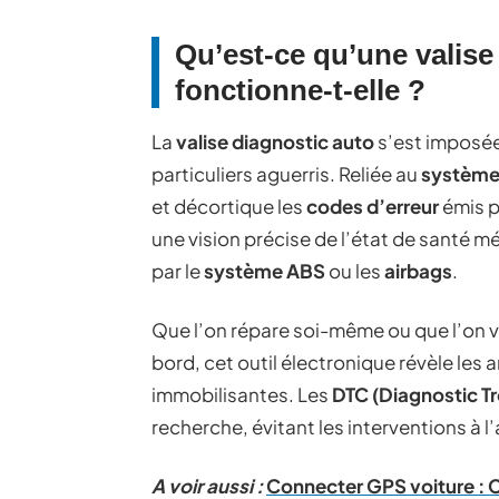
Qu’est-ce qu’une valis
fonctionne-t-elle ?
La
valise diagnostic auto
s’est imposé
particuliers aguerris. Reliée au
système
et décortique les
codes d’erreur
émis p
une vision précise de l’état de santé 
par le
système ABS
ou les
airbags
.
Que l’on répare soi-même ou que l’on v
bord, cet outil électronique révèle le
immobilisantes. Les
DTC (Diagnostic T
recherche, évitant les interventions à l
A voir aussi :
Connecter GPS voiture : C