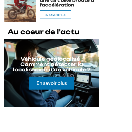
une dirt bike broute à
l’accélération
EN SAVOIR PLUS
Au coeur de l'actu
Véhicule géolocalisé :
Comment détecter la
localisation d’un véhicule ?
En savoir plus