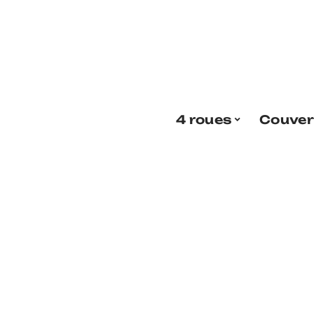
4 roues
Couver