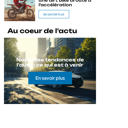
une dirt bike broute à
l’accélération
EN SAVOIR PLUS
Au coeur de l'actu
Nouvelles tendances de
l’auto : ce qui est à venir
En savoir plus