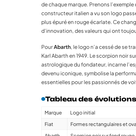
de chaque marque. Prenons l’exemple
constructeur italien a vu son logo pass
plus épuré en rouge écarlate. Ce chang
d’innovation, des valeurs qui ont toujo
Pour
Abarth
, le logo n’a cessé de se t
Karl Abarth en 1949. Le scorpion noir su
astrologique du fondateur, incarne l’esp
devenu iconique, symbolise la performa
essentielles pour les passionnés de voi
Tableau des évolutions
Marque
Logo initial
Fiat
Formes rectangulaires et ov
Abarth
Scorpion noir sur fond rouge 