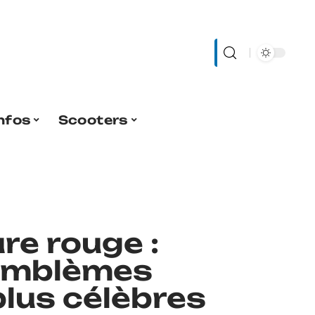
nfos
Scooters
re rouge :
 emblèmes
plus célèbres