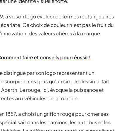
r une identité visuelle forte.
99, a vu son logo évoluer de formes rectangulaires
 écarlate. Ce choix de couleur n’est pas le fruit du
l’innovation, des valeurs chères à la marque
omment faire et conseils pour réussir !
 se distingue par son logo représentant un
e scorpion n’est pas qu’un simple dessin : il fait
 Abarth. Le rouge, ici, évoque la puissance et
érentes aux véhicules de la marque.
n 1857, a choisi un griffon rouge pour orner ses
spécialisait dans les camions, les autobus et les
ehicles. Le griffon rouge a perduré, symbolisant