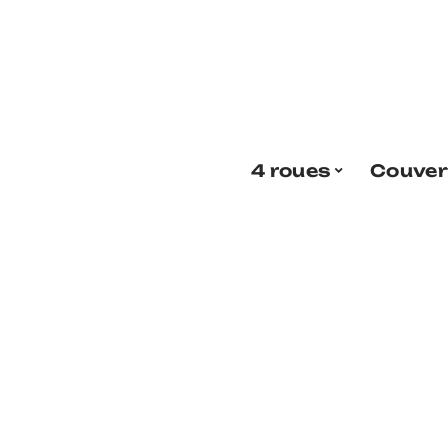
4 roues
Couver