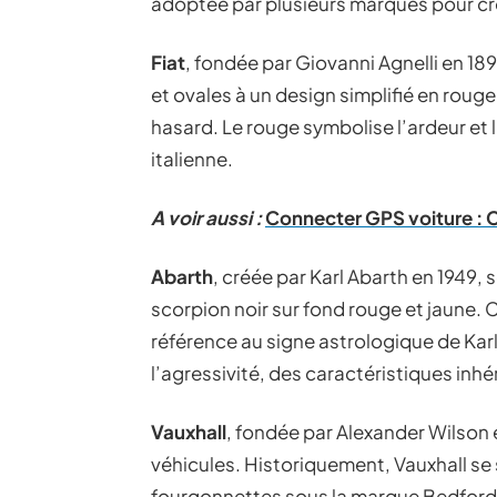
adoptée par plusieurs marques pour crée
Fiat
, fondée par Giovanni Agnelli en 18
et ovales à un design simplifié en rouge
hasard. Le rouge symbolise l’ardeur et 
italienne.
A voir aussi :
Connecter GPS voiture : C
Abarth
, créée par Karl Abarth en 1949,
scorpion noir sur fond rouge et jaune. C
référence au signe astrologique de Karl
l’agressivité, des caractéristiques inh
Vauxhall
, fondée par Alexander Wilson e
véhicules. Historiquement, Vauxhall se 
fourgonnettes sous la marque Bedford V