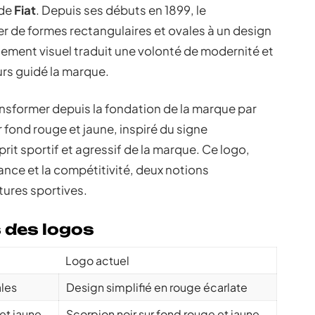
 de
Fiat
. Depuis ses débuts en 1899, le
er de formes rectangulaires et ovales à un design
ement visuel traduit une volonté de modernité et
urs guidé la marque.
ransformer depuis la fondation de la marque par
r fond rouge et jaune, inspiré du signe
rit sportif et agressif de la marque. Ce logo,
nce et la compétitivité, deux notions
tures sportives.
 des logos
Logo actuel
ales
Design simplifié en rouge écarlate
et jaune
Scorpion noir sur fond rouge et jaune