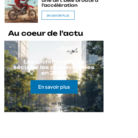
une dirt bike broute à
l’accélération
EN SAVOIR PLUS
Au coeur de l'actu
Les technologies de
sécurité les plus avancées
en 2024
En savoir plus