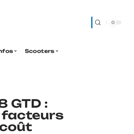
nfos
Scooters
 8 GTD :
t facteurs
 coût