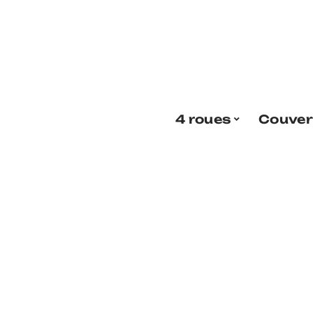
4 roues
Couver