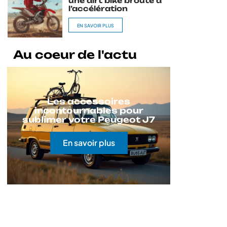
une dirt bike broute à
l’accélération
EN SAVOIR PLUS
Au coeur de l'actu
Les accessoires
incontournables pour
sublimer votre Peugeot J7
En savoir plus