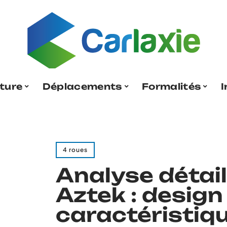
ture
Déplacements
Formalités
I
4 roues
Analyse détail
Aztek : design
caractéristiq