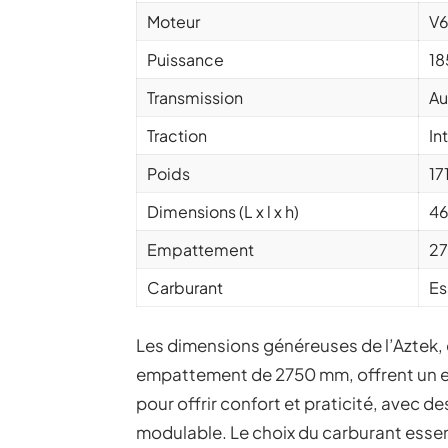
Moteur
V6
Puissance
18
Transmission
Au
Traction
In
Poids
17
Dimensions (L x l x h)
46
Empattement
2
Carburant
Es
Les dimensions généreuses de l’Aztek,
empattement de 2750 mm, offrent un es
pour offrir confort et praticité, avec
modulable. Le choix du carburant essen