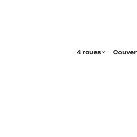
4 roues
Couver