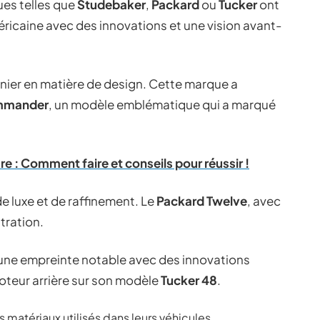
ues telles que
Studebaker
,
Packard
ou
Tucker
ont
éricaine avec des innovations et une vision avant-
nnier en matière de design. Cette marque a
mmander
, un modèle emblématique qui a marqué
e : Comment faire et conseils pour réussir !
de luxe et de raffinement. Le
Packard Twelve
, avec
stration.
é une empreinte notable avec des innovations
oteur arrière sur son modèle
Tucker 48
.
 matériaux utilisés dans leurs véhicules.