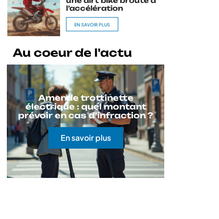
une dirt bike broute à
l’accélération
EN SAVOIR PLUS
Au coeur de l'actu
Amende trottinette
électrique : quel montant
prévoir en cas d’infraction ?
En savoir plus