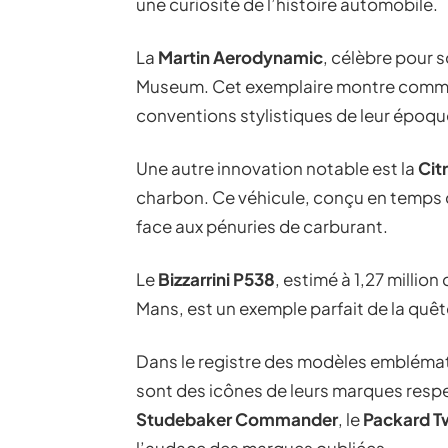
une curiosité de l’histoire automobile.
La
Martin Aerodynamic
, célèbre pour 
Museum. Cet exemplaire montre commen
conventions stylistiques de leur époqu
Une autre innovation notable est la
Cit
charbon. Ce véhicule, conçu en temps de
face aux pénuries de carburant.
Le
Bizzarrini P538
, estimé à 1,27 million
Mans, est un exemple parfait de la quê
Dans le registre des modèles emblémat
sont des icônes de leurs marques resp
Studebaker Commander
, le
Packard T