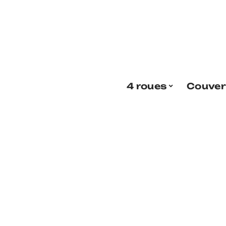
4 roues
Couver