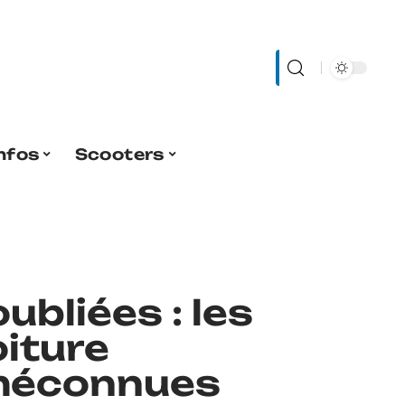
nfos
Scooters
ubliées : les
iture
méconnues