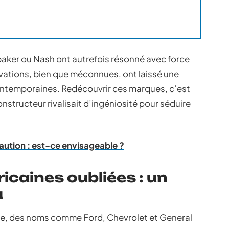
er ou Nash ont autrefois résonné avec force
ovations, bien que méconnues, ont laissé une
contemporaines. Redécouvrir ces marques, c’est
tructeur rivalisait d’ingéniosité pour séduire
caution : est-ce envisageable ?
caines oubliées : un
u
le, des noms comme Ford, Chevrolet et General