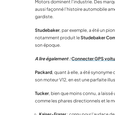
Motors dominent l’industrie. Des marq
aussi façonné l’histoire automobile am
gardiste.
Studebaker
, par exemple, a été un pio
notamment produit le
Studebaker Co
son époque.
A lire également :
Connecter GPS voitur
Packard
, quant à elle, a été synonyme 
son moteur V12, en est une parfaite illu
Tucker
, bien que moins connu, a laiss
comme les phares directionnels et le m
Kaiser-Frazer
: connu pour l’audace des