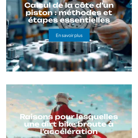
Calcul de la côte d’un
piston : méthodes et
étapes essentielles
En savoir plus
Raisons pour lesquelles
une dirt bike broute à
l’accélération